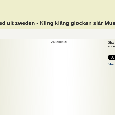
ed uit zweden - Kling klång glockan slår Mu
Advertisement
Share
about
Shar