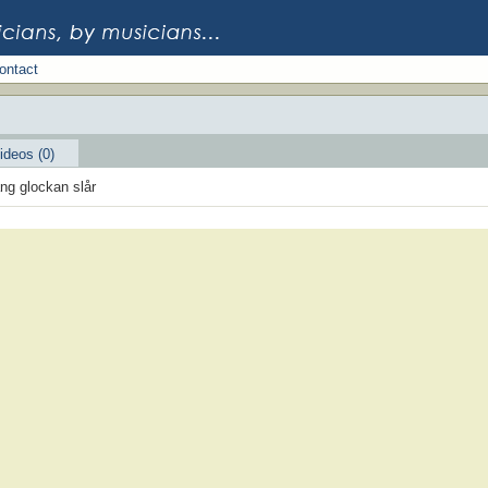
ontact
ideos (0)
ång glockan slår